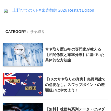
上野ひでのりFX家庭教師 2026 Restart Edition
CATEGORY :
サヤ取り
サヤ取り歴19年の専門家が教える
【相関係数と確率分布】に基づいた
具体的な方法論
【FXのサヤ取りの真実】売買両建て
の必要なし。スワップポイントの差
額狙いはやめよう！
【無料】株価時系列データ・CSVダ