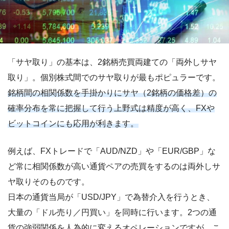
「サヤ取り」の基本は、2銘柄売買両建ての「両外しサヤ
取り」。個別株式間でのサヤ取りが最もポピュラーです。
銘柄間の相関係数を手掛かりにサヤ（2銘柄の価格差）の
確率分布を常に把握して行う上野式は精度が高く、FXや
ビットコインにも応用が利きます。
例えば、FXトレードで「AUD/NZD」や「EUR/GBP」な
ど常に相関係数が高い通貨ペアの売買をするのは両外しサ
ヤ取りそのものです。
日本の通貨当局が「USD/JPY」で為替介入を行うとき、
大量の「ドル売り／円買い」を同時に行います。2つの通
貨の強弱関係を人為的に変えるオペレーションですが、こ