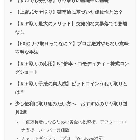
【サルでも分かる】サヤ取りの基礎中の基礎
【上野式サヤ取り】確率論に基づいた優位性とは？
【サヤ取り最大のメリット】突発的な大暴落でも影響
なし
【FXのサヤ取りってなに？】プロは絶対やらない意味
不明な手法
【サヤ取りの応用】NT倍率・コモディティ・株式ロン
グショート
【サヤ取り手法の集大成】ビットコインうねり取りと
は？
少し便利に取り組みたい方へ おすすめのサヤ取り道
具2選
「億万長者になるための黄金の投資術」アフターコロ
ナ支援 スーパー廉価版
チャートギャラリー プロ （Windows対応）