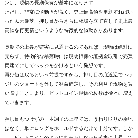
ンは、現物の長期保有が基本になります。
ただし、非常に値動きが荒く、史上最高値を更新すればい
ったん大暴落、押し目からさらに相場を立て直して史上最
高値を再更新というような特徴的な値動きがあります。
長期での上昇が確実に見通せるのであれば、現物は絶対に
売らず、特徴的な暴落時には現物担保の証拠金取引で売買
両建てにしてヘッジをかけるという発想です。
再び値は戻るという前提ですから、押し目の底近辺でヘッ
ジ用のショートを外して利益確定し、その利益で現物を買
い増すことにより、ビットコイン現物の枚数は徐々に増え
ていきます。
押し目もつけずの一本調子の上昇では、うねり取りの余地
はなく、単にロングをホールドするだけで十分です。しか
し、ビットコインのように乱高下しながら確実に上昇して