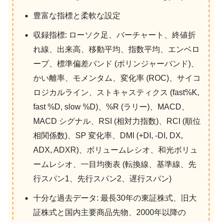
豊富な指標と柔軟な設定
収録指標: ローソク足、バーチャート、終値折
れ線、出来高、移動平均、指数平均、エンベロ
ープ、標準偏差バンド (ボリンジャーバンド)、
かい離率、モメンタム、変化率 (ROC)、サイコ
ロジカルライン、ストキャスティクス (fast%K,
fast %D, slow %D)、%R (ラリー)、MACD、
MACD シグナル、RSI (相対力指数)、RCI (順位
相関係数)、SP 変化率、DMI (+DI, -DI, DX,
ADX, ADXR)、ボリュームレシオ、和光ボリュ
ームレシオ、一目均衡表 (転換線、基準線、先
行スパン1、先行スパン2、遅行スパン)
十分な過去データ: 最長30年の東証株式、旧大
証株式と国内主要商品先物、2000年以降の