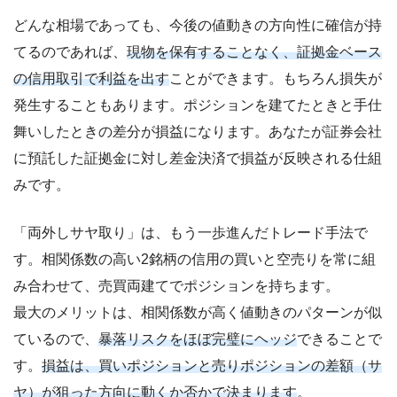
どんな相場であっても、今後の値動きの方向性に確信が持
てるのであれば、
現物を保有することなく、証拠金ベース
の信用取引で利益を出す
ことができます。もちろん損失が
発生することもあります。ポジションを建てたときと手仕
舞いしたときの差分が損益になります。あなたが証券会社
に預託した証拠金に対し差金決済で損益が反映される仕組
みです。
「両外しサヤ取り」は、もう一歩進んだトレード手法で
す。相関係数の高い2銘柄の信用の買いと空売りを常に組
み合わせて、売買両建てでポジションを持ちます。
最大のメリットは、相関係数が高く値動きのパターンが似
ているので、
暴落リスクをほぼ完璧にヘッジ
できることで
す。
損益は、買いポジションと売りポジションの差額（サ
ヤ）が狙った方向に動くか否かで決まります
。