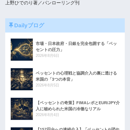
上野ひでのり著／パンローリング刊
Dailyブログ
市場・日本政府・日銀を完全包囲する「ベッ
セントの圧力」
2026年8月6日
ベッセントの心理戦と協調介入の裏に透ける
米国の「3つの本音」
2026年8月5日
【ベッセントの奇策】FIMAレポとEUR/JPY介
入に秘められた米国の冷徹なリアル
2026年8月4日
【157円台への連続介入】「ベッセントが恐れ