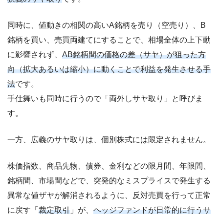
同時に、値動きの相関の高いA銘柄を売り（空売り）、B
銘柄を買い、売買両建てにすることで、相場全体の上下動
に影響されず、
AB銘柄間の価格の差（サヤ）が狙った方
向（拡大あるいは縮小）に動くことで利益を発生させる手
法
です。
手仕舞いも同時に行うので「両外しサヤ取り」と呼びま
す。
一方、広義のサヤ取りは、個別株式には限定されません。
株価指数、商品先物、債券、金利などの限月間、年限間、
銘柄間、市場間などで、突発的なミスプライスで発生する
異常な値ザヤが解消されるように、反対売買を行って正常
に戻す「
裁定取引
」が、
ヘッジファンドが日常的に行うサ