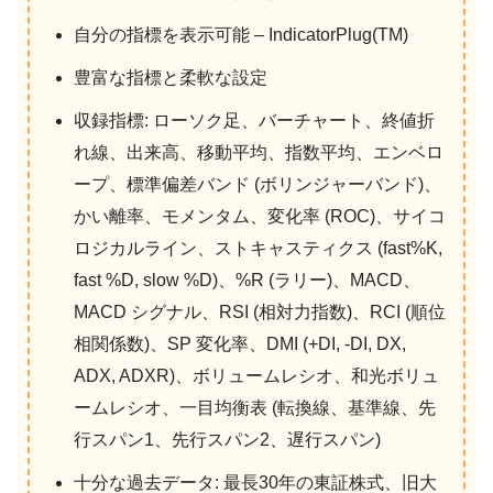
自分の指標を表示可能 – IndicatorPlug(TM)
豊富な指標と柔軟な設定
収録指標: ローソク足、バーチャート、終値折
れ線、出来高、移動平均、指数平均、エンベロ
ープ、標準偏差バンド (ボリンジャーバンド)、
かい離率、モメンタム、変化率 (ROC)、サイコ
ロジカルライン、ストキャスティクス (fast%K,
fast %D, slow %D)、%R (ラリー)、MACD、
MACD シグナル、RSI (相対力指数)、RCI (順位
相関係数)、SP 変化率、DMI (+DI, -DI, DX,
ADX, ADXR)、ボリュームレシオ、和光ボリュ
ームレシオ、一目均衡表 (転換線、基準線、先
行スパン1、先行スパン2、遅行スパン)
十分な過去データ: 最長30年の東証株式、旧大