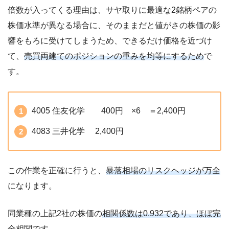
倍数が入ってくる理由は、サヤ取りに最適な2銘柄ペアの
株価水準が異なる場合に、そのままだと値がさの株価の影
響をもろに受けてしまうため、できるだけ価格を近づけ
て、
売買両建てのポジションの重みを均等にするため
で
す。
4005 住友化学 400円 ×6 ＝2,400円
4083 三井化学 2,400円
この作業を正確に行うと、
暴落相場のリスクヘッジが万全
になります。
同業種の上記2社の株価の
相関係数は0.932であり、ほぼ完
全相関
です。