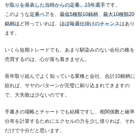
ヤ取りを発表した当時からの定番、15年選手
です。
このような
定番ペア
を、
最低5種類10銘柄
、
最大10種類20
銘柄ほ
ど持っていれば、
ほぼ毎週仕掛けのチャンス
はあり
ます。
いくら短期トレードでも、あまり馴染みのない会社の株を
売買するのは、心が落ち着きません。
長年取り組んでよく知っている業種と会社、合計10銘柄に
絞れば、サヤのパターンが完璧に刷り込まれてきますの
で、大失敗は少ないのです。
手書きの場帳とチャートでも結構ですし、相関係数と確率
分布を計算するためにエクセルの力を少し借りれば、それ
だけで十分だと思います。