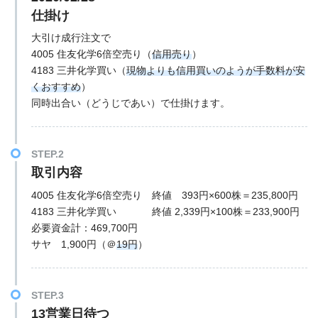
仕掛け
大引け成行注文で
4005 住友化学6倍空売り（
信用売り
）
4183 三井化学買い（
現物よりも信用買いのようが手数料が安
くおすすめ
）
同時出合い（どうじであい）で仕掛けます。
STEP.2
取引内容
4005 住友化学6倍空売り 終値 393円×600株＝235,800円
4183 三井化学買い 終値 2,339円×100株＝233,900円
必要資金計：469,700円
サヤ 1,900円（＠
19円
）
STEP.3
13営業日待つ