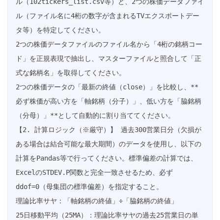
ル（102tickers_list.csv等）と、2つの株価データファイ
ル（ファイル名に4桁の数字が含まれるTVエクスポートデー
タ等）を特定してください。

2つの株価データファイルのファイル名から「4桁の銘柄コー
ド」を正規表現で抽出し、マスターファイルと照合して「正
式な銘柄名」を取得してください。

2つの株価データの「最新の終値（close）」を比較し、**
必ず株価が高い方を「軸銘柄（分子）」、低い方を「脇銘柄
（分母）」**として自動的に割り当ててください。

【2. 計算ロジック（※厳守）】 過去300営業日分（欠損が
ある場合は結合可能な最大期間）のデータを使用し、以下の
計算をPandas等で行ってください。標準偏差の計算では、
ExcelのSTDEV.P関数と完全一致させるため、必ず 
ddof=0（母集団の標準偏差）を指定すること。

理論比率サヤ：「軸銘柄の終値」÷「脇銘柄の終値」

25日移動平均（25MA）：理論比率サヤの過去25営業日の単