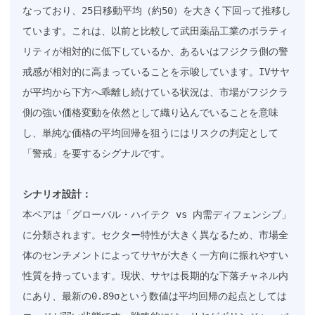
なっており、25日移動平均（約50）を大きく下回って推移し
ています。これは、以前と比較して武田薬品工業のボラティ
リティが相対的に低下しているか、あるいはフジクラ側の警
戒感が相対的に高まっていることを示唆しています。IVサヤ
が平均から下方へ乖離し続けている状況は、市場がフジクラ
側の強い価格変動を依然として織り込んでいることを意味
し、単純な価格の平均回帰を狙うにはリスクの判定として
「警戒」を要するシグナルです。

シナリオ設計：
本ペアは「グローバル・ハイテク vs 内需ディフェンシブ」
に分類されます。セクター特性が大きく異なるため、市場全
体のセンチメントによってサヤが大きく一方向に振れやすい
性質を持っています。現状、サヤは長期的な下落チャネル内
にあり、最新の0.89σという数値は平均回帰の起点としては