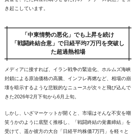
き起こしています。
「中東情勢の悪化」でも上昇を続け
「戦闘終結合意」で日経平均7万円を突破し
た超過熱相場
メディアに接すれば、イラン戦争の緊迫化、ホルムズ海峡
封鎖による原油価格の高騰、インフレ再燃など、相場の崩
壊を暗示するような悲観的なニュースが次々と飛び込んで
きた2026年2月下旬から6月上旬。
しかし、いざマーケットが開くと、市場はそんな不安を嘲
笑うかのように底堅く推移し、「戦闘終結の覚書締結」を
受けて、遥か彼方の大台「日経平均株価7万円」を軽々と