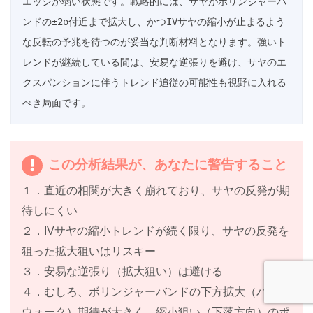
エッジが弱い状態です。戦略的には、サヤがボリンジャーバ
ンドの±2σ付近まで拡大し、かつIVサヤの縮小が止まるよう
な反転の予兆を待つのが妥当な判断材料となります。強いト
レンドが継続している間は、安易な逆張りを避け、サヤのエ
クスパンションに伴うトレンド追従の可能性も視野に入れる
べき局面です。
この分析結果が、あなたに警告すること
１．直近の相関が大きく崩れており、サヤの反発が期
待しにくい
２．IVサヤの縮小トレンドが続く限り、サヤの反発を
狙った拡大狙いはリスキー
３．安易な逆張り（拡大狙い）は避ける
４．むしろ、ボリンジャーバンドの下方拡大（バンド
ウォーク）期待が大きく、縮小狙い（下落方向）のポ