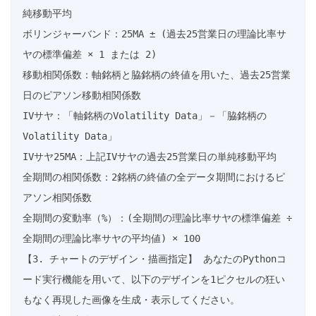
純移動平均

ボリンジャーバンド：25MA ± (過去25営業日の理論比率サ
ヤの標準偏差 × 1 または 2)

移動相関係数：軸銘柄と脇銘柄の終値を用いた、過去25営業
日のピアソン移動相関係数

IVサヤ：「軸銘柄のVolatility Data」－「脇銘柄の
Volatility Data」

IVサヤ25MA：上記IVサヤの過去25営業日の単純移動平均

全期間の相関係数：2銘柄の終値の全データ期間におけるピ
アソン相関係数

全期間の変動率（%）：(全期間の理論比率サヤの標準偏差 ÷ 
全期間の理論比率サヤの平均値) × 100

【3. チャートのデザイン・描画指定】 あなたのPythonコ
ード実行機能を用いて、以下のデザインを1ピクセルの狂い
もなく再現した画像を生成・表示してください。
