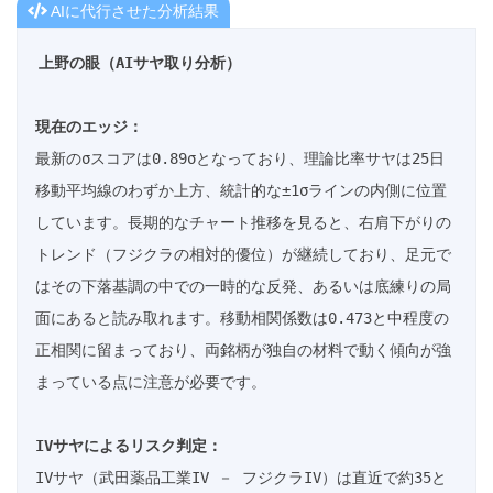
AIに代行させた分析結果
上野の眼（AIサヤ取り分析）
現在のエッジ：
最新のσスコアは0.89σとなっており、理論比率サヤは25日
移動平均線のわずか上方、統計的な±1σラインの内側に位置
しています。長期的なチャート推移を見ると、右肩下がりの
トレンド（フジクラの相対的優位）が継続しており、足元で
はその下落基調の中での一時的な反発、あるいは底練りの局
面にあると読み取れます。移動相関係数は0.473と中程度の
正相関に留まっており、両銘柄が独自の材料で動く傾向が強
まっている点に注意が必要です。

IVサヤによるリスク判定：
IVサヤ（武田薬品工業IV － フジクラIV）は直近で約35と