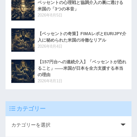
ベッセントの心理戦と協調介入の裏に透ける
米国の「3つの本音」
2026年8月5日
【ベッセントの奇策】FIMAレポとEUR/JPY介
入に秘められた米国の冷徹なリアル
2026年8月4日
【157円台への連続介入】「ベッセントが恐れ
ること」――米国が日本を全力支援する本当
の理由
2026年8月1日
カテゴリー