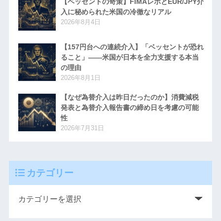
【ベッセントの奇策】FIMAレポとEUR/JPY介
入に秘められた米国の冷徹なリアル
2026年8月4日
【157円台への連続介入】「ベッセントが恐れ
ること」――米国が日本を全力支援する本当
の理由
2026年8月1日
【なぜ為替介入は昨日だったのか】消費減税
発表と為替介入報告書の締め日を考慮の可能
性
2026年7月31日
カテゴリー